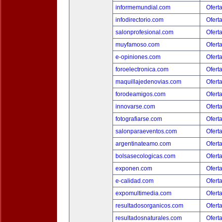
informemundial.com
Ofert
infodirectorio.com
Ofert
salonprofesional.com
Ofert
muyfamoso.com
Ofert
e-opiniones.com
Ofert
foroelectronica.com
Ofert
maquillajedenovias.com
Ofert
forodeamigos.com
Ofert
innovarse.com
Ofert
fotografiarse.com
Ofert
salonparaeventos.com
Ofert
argentinateamo.com
Ofert
bolsasecologicas.com
Ofert
exponen.com
Ofert
e-calidad.com
Ofert
expomultimedia.com
Ofert
resultadosorganicos.com
Ofert
resultadosnaturales.com
Ofert