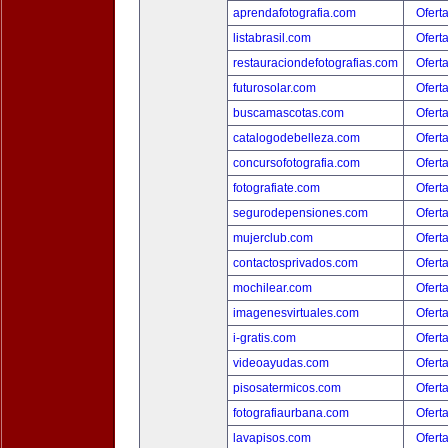
aprendafotografia.com
Ofert
listabrasil.com
Ofert
restauraciondefotografias.com
Ofert
futurosolar.com
Ofert
buscamascotas.com
Ofert
catalogodebelleza.com
Ofert
concursofotografia.com
Ofert
fotografiate.com
Ofert
segurodepensiones.com
Ofert
mujerclub.com
Ofert
contactosprivados.com
Ofert
mochilear.com
Ofert
imagenesvirtuales.com
Ofert
i-gratis.com
Ofert
videoayudas.com
Ofert
pisosatermicos.com
Ofert
fotografiaurbana.com
Ofert
lavapisos.com
Ofert