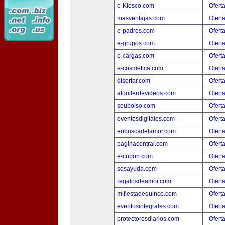
e-Kiosco.com
Ofert
masventajas.com
Ofert
e-padres.com
Ofert
e-grupos.com
Ofert
e-cargas.com
Ofert
e-cosmetica.com
Ofert
disertar.com
Ofert
alquilerdevideos.com
Ofert
seubolso.com
Ofert
eventosdigitales.com
Ofert
enbuscadelamor.com
Ofert
paginacentral.com
Ofert
e-cupon.com
Ofert
sosayuda.com
Ofert
regalosdeamor.com
Ofert
mifiestadequince.com
Ofert
eventosintegrales.com
Ofert
protectoresdiarios.com
Ofert