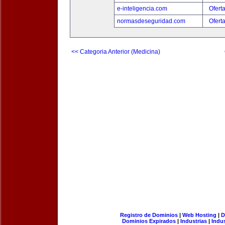
e-inteligencia.com
Ofert
normasdeseguridad.com
Ofert
<< Categoria Anterior (Medicina)
Registro de Dominios
|
Web Hosting
|
D
Dominios Expirados
|
Industrias
|
Indu