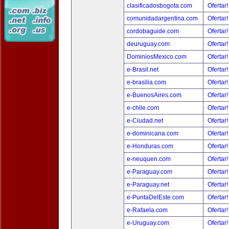
clasificadosbogota.com
Ofertar
comunidadargentina.com
Ofertar
cordobaguide.com
Ofertar
deuruguay.com
Ofertar
DominiosMexico.com
Ofertar
e-Brasil.net
Ofertar
e-brasilia.com
Ofertar
e-BuenosAires.com
Ofertar
e-chile.com
Ofertar
e-Ciudad.net
Ofertar
e-dominicana.com
Ofertar
e-Honduras.com
Ofertar
e-neuquen.com
Ofertar
e-Paraguay.com
Ofertar
e-Paraguay.net
Ofertar
e-PuntaDelEste.com
Ofertar
e-Rafaela.com
Ofertar
e-Uruguay.com
Ofertar