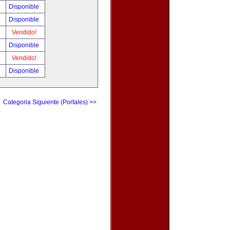
!
Disponible
!
Disponible
!
Vendido!
!
Disponible
!
Vendido!
!
Disponible
Categoria Siguiente (Portales) >>