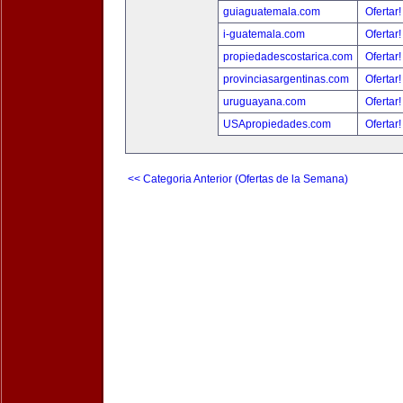
guiaguatemala.com
Ofertar
i-guatemala.com
Ofertar
propiedadescostarica.com
Ofertar
provinciasargentinas.com
Ofertar
uruguayana.com
Ofertar
USApropiedades.com
Ofertar
<< Categoria Anterior (Ofertas de la Semana)