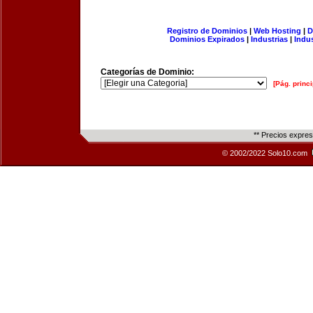
Registro de Dominios
|
Web Hosting
|
D
Dominios Expirados
|
Industrias
|
Indu
Categorías de Dominio:
[Pág. princi
** Precios expre
© 2002/2022 Solo10.com