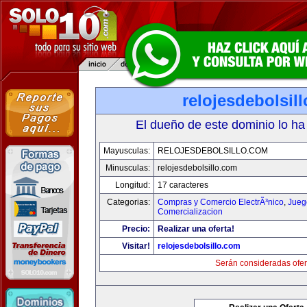
relojesdebolsil
El dueño de este dominio lo ha
Mayusculas:
RELOJESDEBOLSILLO.COM
Minusculas:
relojesdebolsillo.com
Longitud:
17 caracteres
Categorias:
Compras y Comercio ElectrÃ³nico
,
Jueg
Comercializacion
Precio:
Realizar una oferta!
Visitar!
relojesdebolsillo.com
Serán consideradas ofer