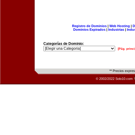
Registro de Dominios
|
Web Hosting
|
D
Dominios Expirados
|
Industrias
|
Indu
Categorías de Dominio:
[Pág. princi
** Precios expre
© 2002/2022 Solo10.com