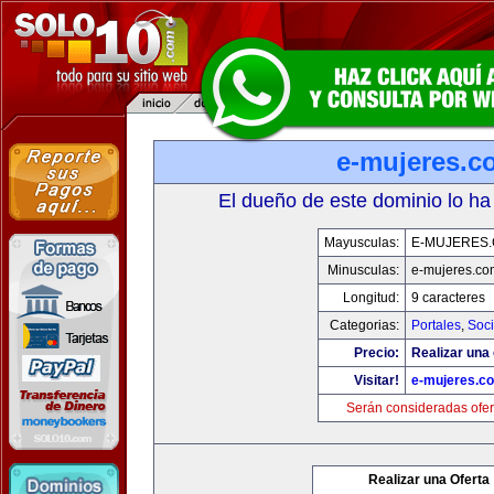
e-mujeres.c
El dueño de este dominio lo ha
Mayusculas:
E-MUJERES
Minusculas:
e-mujeres.co
Longitud:
9 caracteres
Categorias:
Portales
,
Soc
Precio:
Realizar una 
Visitar!
e-mujeres.c
Serán consideradas ofer
Realizar una Oferta