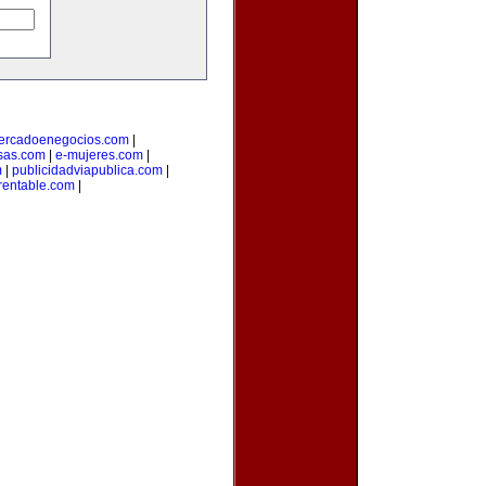
ercadoenegocios.com
|
sas.com
|
e-mujeres.com
|
m
|
publicidadviapublica.com
|
rentable.com
|