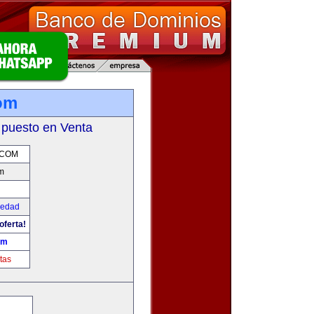
om
 puesto en Venta
.COM
m
iedad
oferta!
om
tas