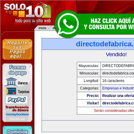
directodefabrica
Vendido!
Mayusculas:
DIRECTODEFABRI
Minusculas:
directodefabrica.co
Longitud:
16 caracteres
Categorias:
Empresas e Industr
Precio:
Realizar una ofert
Visitar!
directodefabrica.
Serán consideradas ofer