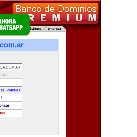
.com.ar
CA.COM.AR
m.ar
ias
,
Portales
a!
com.ar
tas