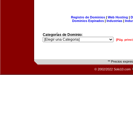
Registro de Dominios
|
Web Hosting
|
D
Dominios Expirados
|
Industrias
|
Indu
Categorías de Dominio:
[Pág. princi
** Precios expre
© 2002/2022 Solo10.com