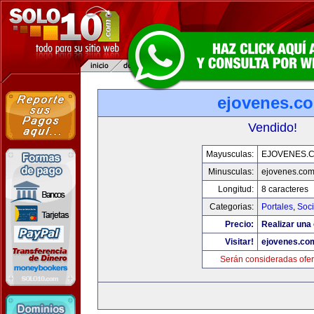
ejovenes.c
Vendido!
Mayusculas:
EJOVENES.
Minusculas:
ejovenes.co
Longitud:
8 caracteres
Categorias:
Portales
,
Soc
Precio:
Realizar una 
Visitar!
ejovenes.co
Serán consideradas ofer