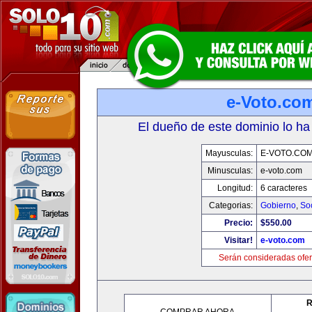
e-Voto.co
El dueño de este dominio lo ha
Mayusculas:
E-VOTO.CO
Minusculas:
e-voto.com
Longitud:
6 caracteres
Categorias:
Gobierno
,
So
Precio:
$550.00
Visitar!
e-voto.com
Serán consideradas ofer
R