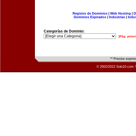
Registro de Dominios
|
Web Hosting
|
D
Dominios Expirados
|
Industrias
|
Indu
Categorías de Dominio:
[Pág. princi
** Precios expre
© 2002/2022 Solo10.com