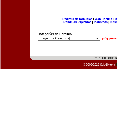
Registro de Dominios
|
Web Hosting
|
D
Dominios Expirados
|
Industrias
|
Indu
Categorías de Dominio:
[Pág. princi
** Precios expre
© 2002/2022 Solo10.com