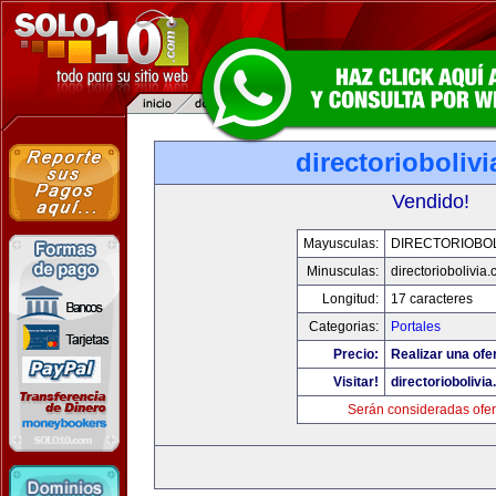
directorioboliv
Vendido!
Mayusculas:
DIRECTORIOBOL
Minusculas:
directoriobolivia
Longitud:
17 caracteres
Categorias:
Portales
Precio:
Realizar una ofer
Visitar!
directoriobolivi
Serán consideradas ofer