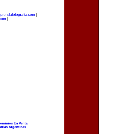
prendafotografia.com
|
.com
|
ominios En Venta
strias Argentinas