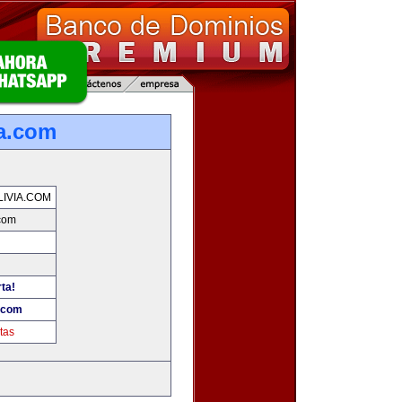
ia.com
IVIA.COM
.com
ta!
a.com
tas