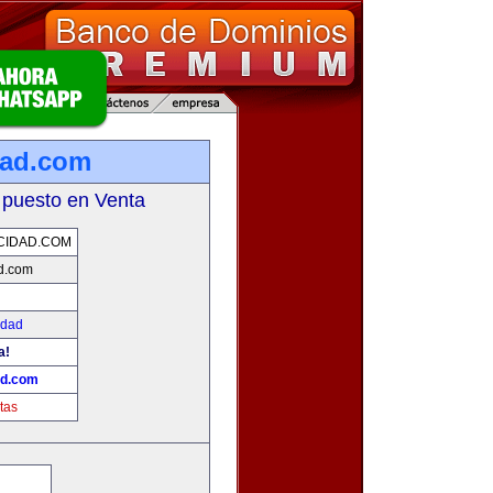
dad.com
 puesto en Venta
CIDAD.COM
d.com
idad
a!
ad.com
tas