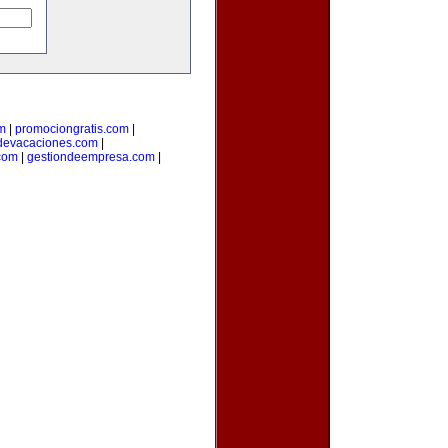
m
|
promociongratis.com
|
devacaciones.com
|
.com
|
gestiondeempresa.com
|