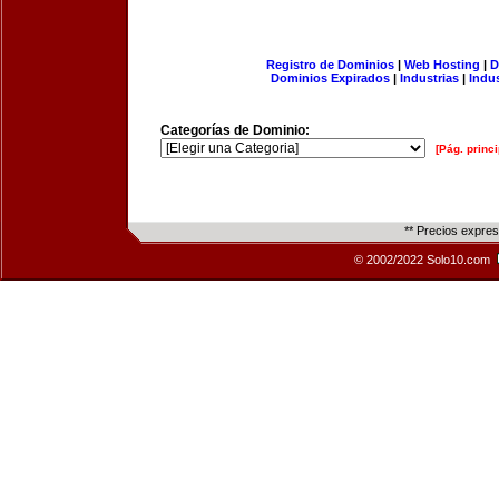
Registro de Dominios
|
Web Hosting
|
D
Dominios Expirados
|
Industrias
|
Indu
Categorías de Dominio:
[Pág. princi
** Precios expre
© 2002/2022 Solo10.com