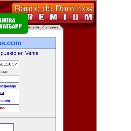
es.com
 puesto en Venta
ADES.COM
s.com
 Hospedaje
ta!
es.com
tas