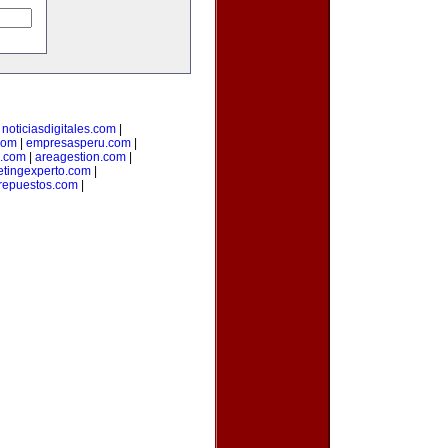
|
noticiasdigitales.com
|
com
|
empresasperu.com
|
.com
|
areagestion.com
|
tingexperto.com
|
repuestos.com
|