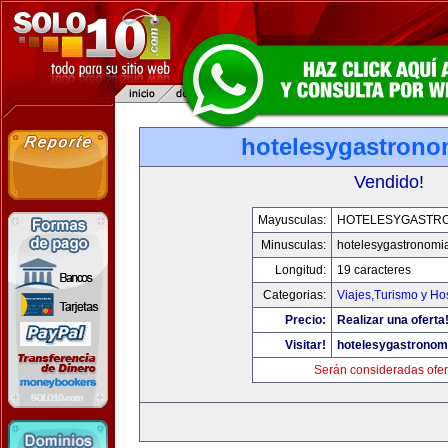
hotelesygastrono
Vendido!
Mayusculas:
HOTELESYGASTR
Minusculas:
hotelesygastronomi
Longitud:
19 caracteres
Categorias:
Viajes,Turismo y H
Precio:
Realizar una oferta
Visitar!
hotelesygastronom
Serán consideradas ofer