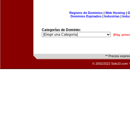
Registro de Dominios
|
Web Hosting
|
D
Dominios Expirados
|
Industrias
|
Indu
Categorías de Dominio:
[Pág. princi
** Precios expre
© 2002/2022 Solo10.com