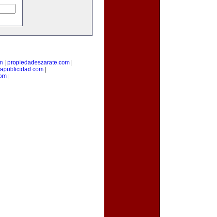
om
|
propiedadeszarate.com
|
iapublicidad.com
|
com
|