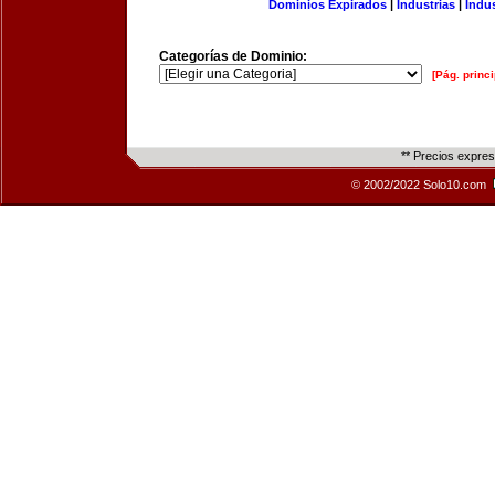
Dominios Expirados
|
Industrias
|
Indu
Categorías de Dominio:
[Pág. princi
** Precios expre
© 2002/2022 Solo10.com