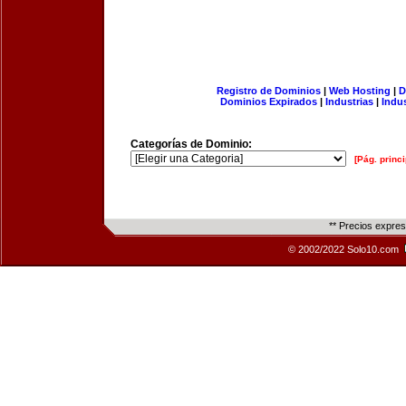
Registro de Dominios
|
Web Hosting
|
D
Dominios Expirados
|
Industrias
|
Indu
Categorías de Dominio:
[Pág. princi
** Precios expre
© 2002/2022 Solo10.com