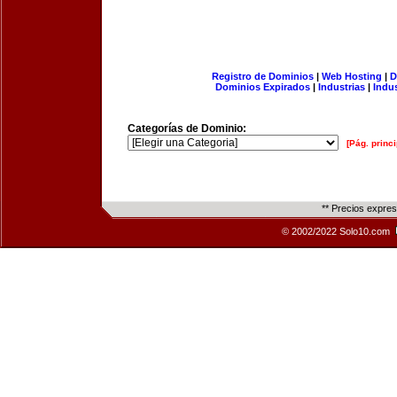
Registro de Dominios
|
Web Hosting
|
D
Dominios Expirados
|
Industrias
|
Indu
Categorías de Dominio:
[Pág. princi
** Precios expre
© 2002/2022 Solo10.com