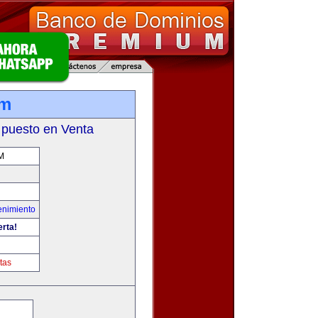
om
 puesto en Venta
M
enimiento
erta!
tas