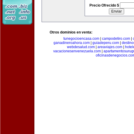
Precio Ofrecido $
Otros dominios en venta:
tunegocioencasa.com
|
campodetiro.com
|
ganadineroahora.com
|
guiadeperu.com
|
destin
webdesalud.com
|
areaviajes.com
|
hote
vacacionesenvenezuela.com
|
apartamentosurug
oficinasdenegocios.co