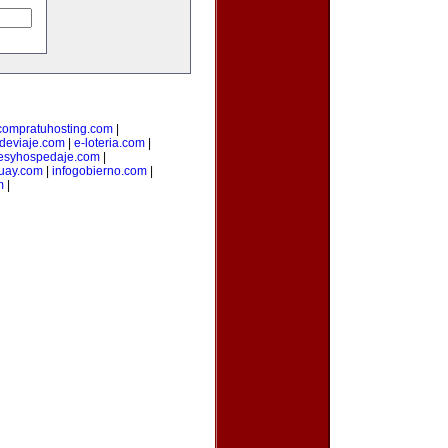
compratuhosting.com
|
odeviaje.com
|
e-loteria.com
|
lesyhospedaje.com
|
uay.com
|
infogobierno.com
|
m
|