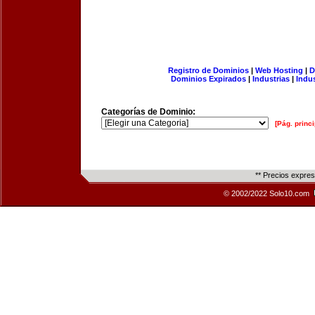
Registro de Dominios
|
Web Hosting
|
D
Dominios Expirados
|
Industrias
|
Indu
Categorías de Dominio:
[Pág. princi
** Precios expre
© 2002/2022 Solo10.com