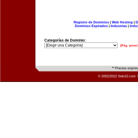
Registro de Dominios
|
Web Hosting
|
D
Dominios Expirados
|
Industrias
|
Indu
Categorías de Dominio:
[Pág. princi
** Precios expre
© 2002/2022 Solo10.com