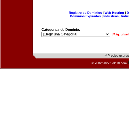
Registro de Dominios
|
Web Hosting
|
D
Dominios Expirados
|
Industrias
|
Indu
Categorías de Dominio:
[Pág. princi
** Precios expre
© 2002/2022 Solo10.com