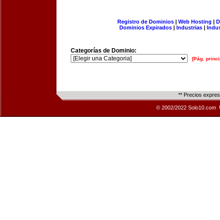
Registro de Dominios
|
Web Hosting
|
D
Dominios Expirados
|
Industrias
|
Indu
Categorías de Dominio:
[Pág. princi
** Precios expre
© 2002/2022 Solo10.com