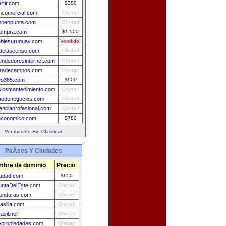
ertir.com
$380
incomercial.com
Ofertar!
moenpunta.com
Ofertar!
compra.com
$1,500
blesuruguay.com
Vendido!
ldelascenso.com
Ofertar!
ndedoresinternet.com
Ofertar!
radecampos.com
Ofertar!
eo365.com
$900
ciosmantenimiento.com
Ofertar!
aodenegocios.com
Ofertar!
enciaprofesional.com
Ofertar!
economico.com
$780
Ver mas de Sin Clasificar
PaÃ­ses Y Ciudades
bre de dominio
Precio
iudad.com
$950
untaDelEste.com
Ofertar!
onduras.com
Ofertar!
asilia.com
Ofertar!
asil.net
Ofertar!
propiedades.com
Ofertar!