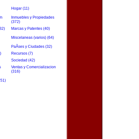
Hogar (11)
³n
Inmuebles y Propiedades
(372)
32)
Marcas y Patentes (40)
Miscelaneas (varios) (64)
PaÃ­ses y Ciudades (32)
)
Recursos (7)
Sociedad (42)
s
Ventas y Comercializacion
(316)
151)