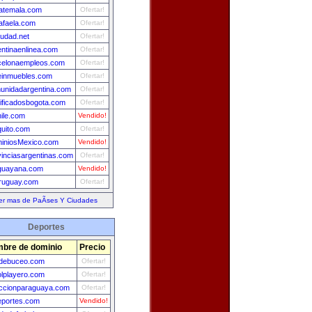
uatemala.com
Ofertar!
afaela.com
Ofertar!
iudad.net
Ofertar!
entinaenlinea.com
Ofertar!
celonaempleos.com
Ofertar!
leinmuebles.com
Ofertar!
unidadargentina.com
Ofertar!
sificadosbogota.com
Ofertar!
ile.com
Vendido!
quito.com
Ofertar!
iniosMexico.com
Vendido!
vinciasargentinas.com
Ofertar!
guayana.com
Vendido!
ruguay.com
Ofertar!
er mas de PaÃ­ses Y Ciudades
Deportes
bre de dominio
Precio
adebuceo.com
Ofertar!
olplayero.com
Ofertar!
ccionparaguaya.com
Ofertar!
eportes.com
Vendido!