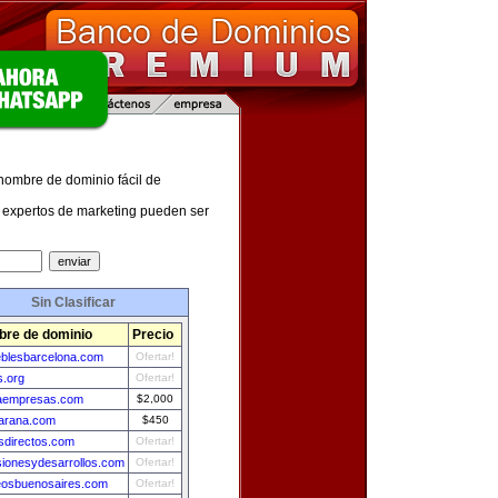
 nombre de dominio fácil de
expertos de marketing pueden ser
Sin Clasificar
re de dominio
Precio
blesbarcelona.com
Ofertar!
s.org
Ofertar!
aempresas.com
$2,000
arana.com
$450
sdirectos.com
Ofertar!
sionesydesarrollos.com
Ofertar!
eosbuenosaires.com
Ofertar!