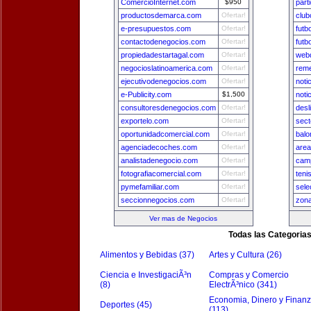
ComercioInternet.com
$950
part
productosdemarca.com
Ofertar!
club
e-presupuestos.com
Ofertar!
futb
contactodenegocios.com
Ofertar!
futb
propiedadestartagal.com
Ofertar!
webd
negocioslatinoamerica.com
Ofertar!
reme
ejecutivodenegocios.com
Ofertar!
noti
e-Publicity.com
$1,500
noti
consultoresdenegocios.com
Ofertar!
desl
exportelo.com
Ofertar!
sect
oportunidadcomercial.com
Ofertar!
balo
agenciadecoches.com
Ofertar!
area
analistadenegocio.com
Ofertar!
camp
fotografiacomercial.com
Ofertar!
teni
pymefamiliar.com
Ofertar!
sele
seccionnegocios.com
Ofertar!
zon
Ver mas de Negocios
Todas las Categoria
Alimentos y Bebidas (37)
Artes y Cultura (26)
Ciencia e InvestigaciÃ³n
Compras y Comercio
(8)
ElectrÃ³nico (341)
Economia, Dinero y Finan
Deportes (45)
(113)