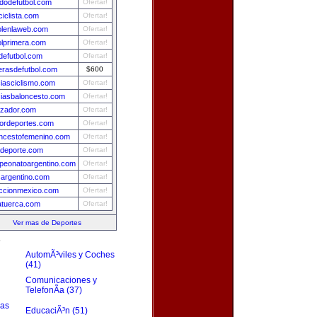
idodefutbol.com
Ofertar!
ciclista.com
Ofertar!
olenlaweb.com
Ofertar!
olprimera.com
Ofertar!
efutbol.com
Ofertar!
rasdefutbol.com
$600
ciasciclismo.com
Ofertar!
ciasbaloncesto.com
Ofertar!
izador.com
Ofertar!
ordeportes.com
Ofertar!
ncestofemenino.com
Ofertar!
deporte.com
Ofertar!
eonatoargentino.com
Ofertar!
sargentino.com
Ofertar!
ccionmexico.com
Ofertar!
atuerca.com
Ofertar!
Ver mas de Deportes
s
AutomÃ³viles y Coches
(41)
Comunicaciones y
TelefonÃ­a (37)
zas
EducaciÃ³n (51)