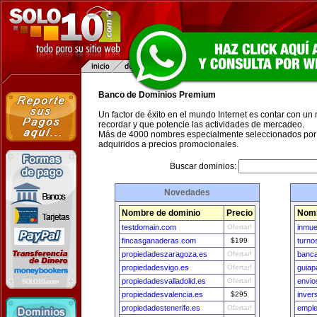
Banco de Dominios Premium
Un factor de éxito en el mundo Internet es contar con un
recordar y que potencie las actividades de mercadeo.
Más de 4000 nombres especialmente seleccionados por 
adquiridos a precios promocionales.
Buscar dominios:
Novedades
Nombre de dominio
Precio
Nomb
testdomain.com
Ofertar!
inmue
fincasganaderas.com
$199
turno
propiedadeszaragoza.es
Ofertar!
banc
propiedadesvigo.es
Ofertar!
guiap
propiedadesvalladolid.es
Ofertar!
envio
propiedadesvalencia.es
$295
inver
propiedadestenerife.es
Ofertar!
empl