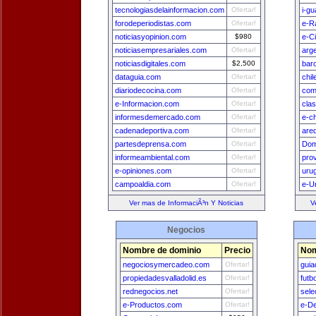
tecnologiasdelainformacion.com
Ofertar!
i-g
forodeperiodistas.com
Ofertar!
e-R
noticiasyopinion.com
$980
e-C
noticiasempresariales.com
Ofertar!
arg
noticiasdigitales.com
$2,500
bar
dataguia.com
Ofertar!
chi
diariodecocina.com
Ofertar!
com
e-Informacion.com
Ofertar!
cla
informesdemercado.com
Ofertar!
e-ch
cadenadeportiva.com
Ofertar!
are
partesdeprensa.com
Ofertar!
Dom
informeambiental.com
Ofertar!
pro
e-opiniones.com
Ofertar!
uru
campoaldia.com
Ofertar!
e-U
Ver mas de InformaciÃ³n Y Noticias
V
Negocios
Nombre de dominio
Precio
Nom
negociosymercadeo.com
Ofertar!
gui
propiedadesvalladolid.es
Ofertar!
futb
rednegocios.net
Ofertar!
sele
e-Productos.com
Ofertar!
e-D