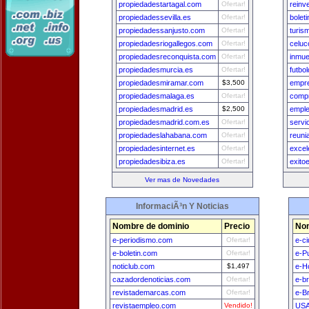
propiedadestartagal.com
Ofertar!
reinv
propiedadessevilla.es
Ofertar!
bolet
propiedadessanjusto.com
Ofertar!
turis
propiedadesriogallegos.com
Ofertar!
celu
propiedadesreconquista.com
Ofertar!
inmue
propiedadesmurcia.es
Ofertar!
futbo
propiedadesmiramar.com
$3,500
empre
propiedadesmalaga.es
Ofertar!
comp
propiedadesmadrid.es
$2,500
empl
propiedadesmadrid.com.es
Ofertar!
servi
propiedadeslahabana.com
Ofertar!
reuni
propiedadesinternet.es
Ofertar!
excel
propiedadesibiza.es
Ofertar!
exito
Ver mas de Novedades
InformaciÃ³n Y Noticias
Nombre de dominio
Precio
Nom
e-periodismo.com
Ofertar!
e-c
e-boletin.com
Ofertar!
e-P
noticlub.com
$1,497
e-H
cazadordenoticias.com
Ofertar!
e-br
revistademarcas.com
Ofertar!
e-Br
revistaempleo.com
Vendido!
USA