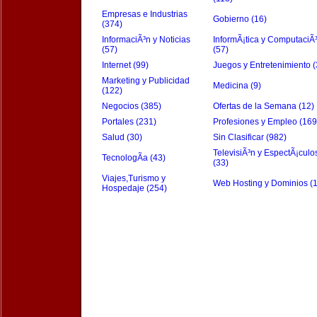
Empresas e Industrias
Gobierno (16)
(374)
InformaciÃ³n y Noticias
InformÃ¡tica y ComputaciÃ
(57)
(57)
Internet (99)
Juegos y Entretenimiento (
Marketing y Publicidad
Medicina (9)
(122)
Negocios (385)
Ofertas de la Semana (12)
Portales (231)
Profesiones y Empleo (169
Salud (30)
Sin Clasificar (982)
TelevisiÃ³n y EspectÃ¡culo
TecnologÃ­a (43)
(33)
Viajes,Turismo y
Web Hosting y Dominios (
Hospedaje (254)